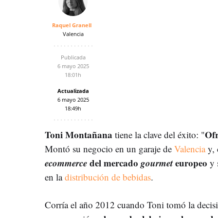
Raquel Granell
Valencia
Publicada
6 mayo 2025
18:01h
Actualizada
6 mayo 2025
18:49h
Toni Montañana
Ofr
tiene la clave del éxito: "
Montó su negocio en un garaje de
Valencia
y, 
ecommerce
del mercado
gourmet
europeo
y 
en la
distribución de be
bidas
.
Corría el año 2012 cuando Toni tomó la decisi