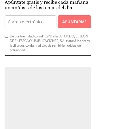
Apúntate gratis y recibe cada mañana
un análisis de los temas del día
APUNTARME
De conformidad con el RGPD y la LOPDGDD, EL LEÓN
DE EL ESPAÑOL PUBLICACIONES, S.A. tratará los datos
facilitados con la finalidad de remitirle noticias de
actualidad.