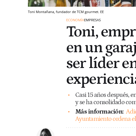
Toni Montañana, fundador de TCM gourmet. EE
ECONOMÍA
EMPRESAS
Toni, empr
en un gara
ser líder e
experienci
Casi 15 años después, e
y se ha consolidado como
Más información:
Adió
Ayuntamiento ordena el c