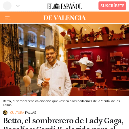
Betto, el sombrerero valenciano que vestirá a los bailarines de la 'Cridà' de las
Fallas.
CULTURA
FALLAS
Betto, el sombrerero de Lady Gaga,