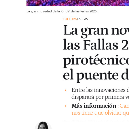
La gran novedad de la 'Cridà' de las Fallas 2026.
CULTURA
FALLAS
La gran nov
las Fallas 
pirotécnic
el puente 
Entre las innovaciones de
disparará por primera v
Más información
:
Car
nos tiene que olvidar que