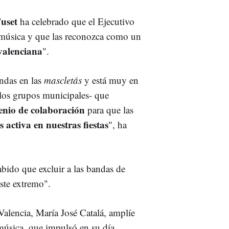
Fuset
ha celebrado que el Ejecutivo
e música y que las reconozca como un
 valenciana
".
andas en las
mascletás
y está muy en
 los grupos municipales- que
enio de colaboración
para que las
activa en nuestras fiestas
", ha
ido que excluir a las bandas de
este extremo".
Valencia, María José Catalá, amplíe
música, que impulsó en su día