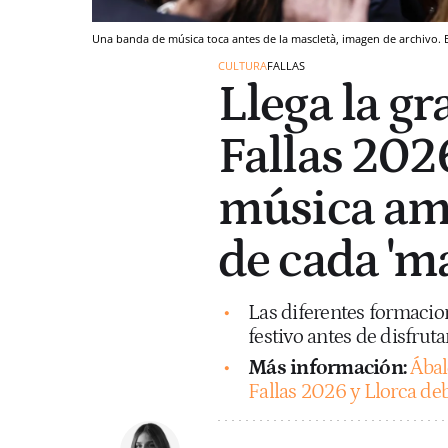
Una banda de música toca antes de la mascletà, imagen de archivo. 
CULTURA
FALLAS
Llega la g
Fallas 202
música amb
de cada 'ma
Las diferentes formacio
festivo antes de disfruta
Más información:
Ábal
Fallas 2026 y Llorca de