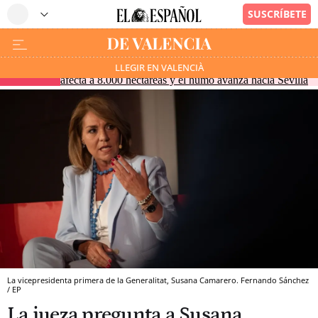
El incendio de Niebla duplica su superficie en un día:
LLEGIR EN VALENCIÀ
URGENTE
afecta a 8.000 hectáreas y el humo avanza hacia Sevilla
La vicepresidenta primera de la Generalitat, Susana Camarero. Fernando Sánchez
/ EP
La jueza pregunta a Susana