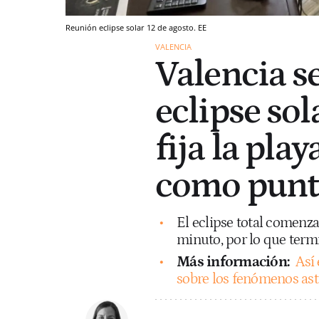
Reunión eclipse solar 12 de agosto. EE
VALENCIA
Valencia se
eclipse so
fija la pla
como punto
El eclipse total comenz
minuto, por lo que termi
Más información:
Así 
sobre los fenómenos as