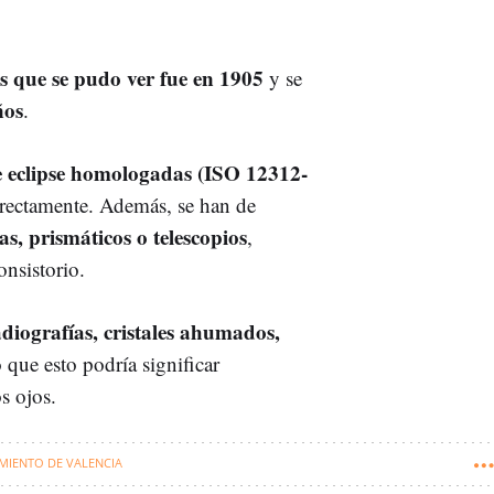
cas que se pudo ver fue en 1905
y se
ños
.
e eclipse homologadas (ISO 12312-
irectamente. Además, se han de
s, prismáticos o telescopios
,
onsistorio.
adiografías, cristales ahumados,
ue esto podría significar
s ojos.
MIENTO DE VALENCIA