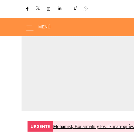
URGENTE
Mohamed, Boussmahi y los 17 marroquíes d