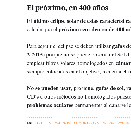
El próximo, en 400 años
último eclipse solar de estas característi
El
el próximo será dentro de 400 a
calcula que
gafas d
Para seguir el eclipse se deben utilizar
2 2015)
porque no se puede observar el Sol d
cámara
emplear filtros solares homologados en
siempre colocados en el objetivo, recuerda el c
No se pueden usar
gafas de sol, r
, prosigue,
CD's
u otros métodos no homologados puesto q
problemas oculares
permanentes al dañarse lo
ECLIPSES
VALENCIA
COMUNIDAD VALENCIANA
AYUNTA