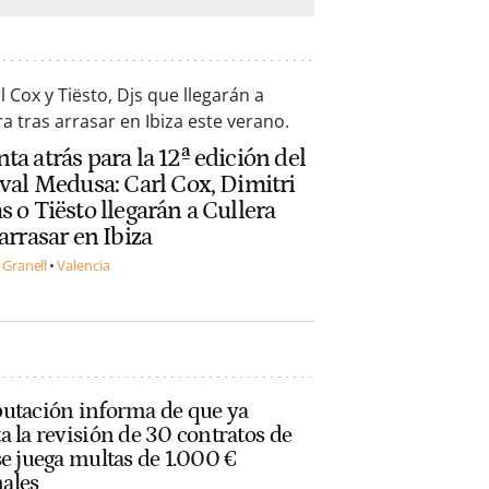
ta atrás para la 12ª edición del
ival Medusa: Carl Cox, Dimitri
s o Tiësto llegarán a Cullera
 arrasar en Ibiza
 Granell
Valencia
putación informa de que ya
a la revisión de 30 contratos de
se juega multas de 1.000 €
ales