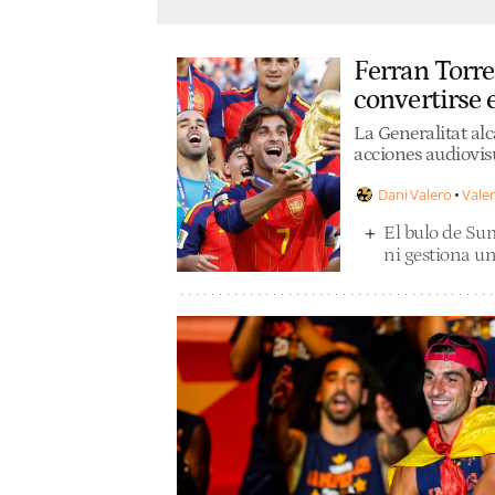
Ferran Torre
convertirse
La Generalitat al
acciones audiovis
Dani Valero
Vale
El bulo de Sum
ni gestiona un