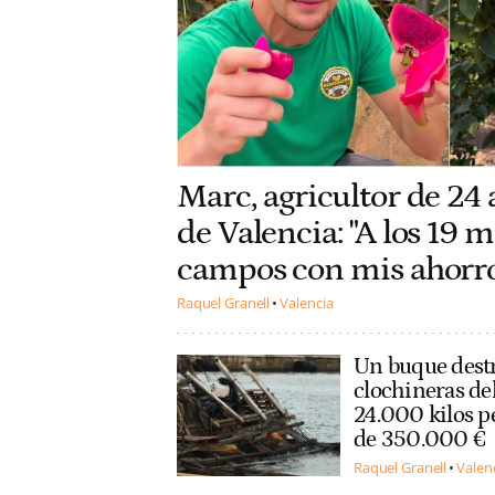
Marc, agricultor de 24
de Valencia: "A los 19
campos con mis ahorros
Raquel Granell
Valencia
Un buque destr
clochineras del
24.000 kilos p
de 350.000 €
Raquel Granell
Valen