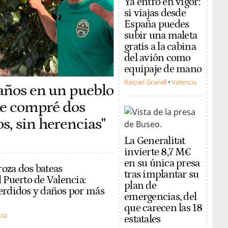
Ya entró en vigor:
si viajas desde
España puedes
subir una maleta
gratis a la cabina
del avión como
equipaje de mano
Raquel Granell
Valencia
 años en un pueblo
 me compré dos
, sin herencias"
La Generalitat
invierte 8,7 M€
en su única presa
oza dos bateas
tras implantar su
 Puerto de Valencia:
plan de
erdidos y daños por más
emergencias, del
que carecen las 18
cia
estatales