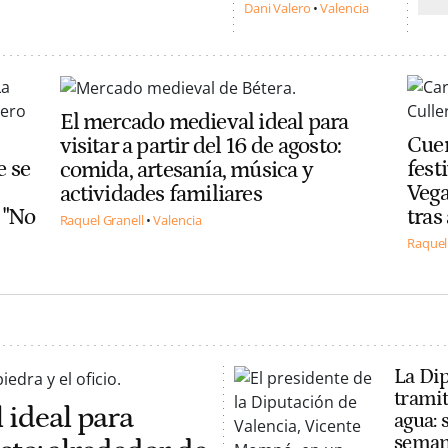
Dani Valero
Valencia
El mercado medieval ideal para
Cuen
visitar a partir del 16 de agosto:
e se
fest
comida, artesanía, música y
Vega
actividades familiares
 "No
tras
Raquel Granell
Valencia
Raquel
La Di
tramit
 ideal para
agua: 
seman