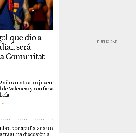
gol que dio a
ial, será
la Comunitat
 años mata a un joven
l de Valencia y confiesa
licía
cia
bre por apuñalar a un
 tras una discusión a