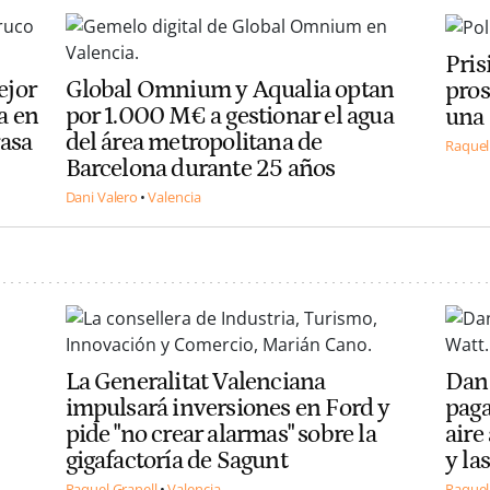
Pris
ejor
Global Omnium y Aqualia optan
pros
la en
por 1.000 M€ a gestionar el agua
una 
rasa
del área metropolitana de
Raquel
Barcelona durante 25 años
Dani Valero
Valencia
La Generalitat Valenciana
Dann
impulsará inversiones en Ford y
paga
pide "no crear alarmas" sobre la
aire
gigafactoría de Sagunt
y la
Raquel Granell
Valencia
Raquel