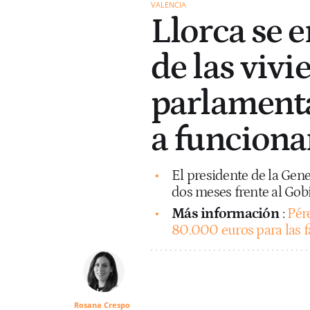
VALENCIA
Llorca se 
de las vivi
parlamenta
a funcionar
El presidente de la Gene
dos meses frente al Gob
Más información
:
Pér
80.000 euros para las fa
Rosana Crespo