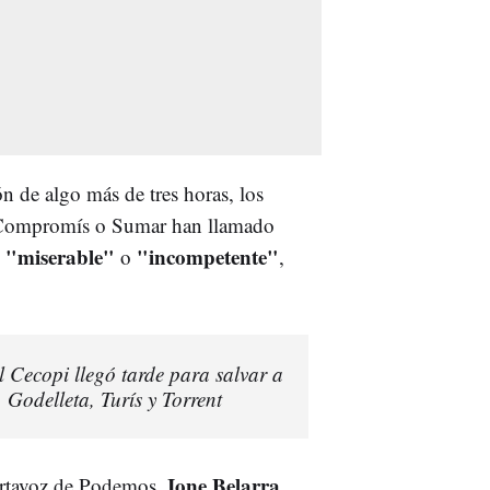
ón de algo más de tres horas, los
Compromís o Sumar han llamado
 "miserable"
"incompetente"
o
,
l Cecopi llegó tarde para salvar a
, Godelleta, Turís y Torrent
Ione Belarra
portavoz de Podemos,
,