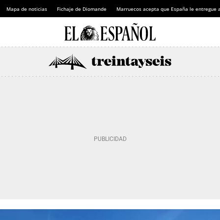
Mapa de noticias
Fichaje de Diomande
Marruecos acepta que España le entregue 