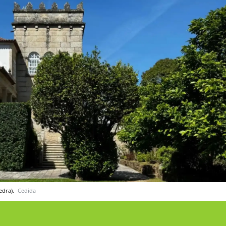
edra).
Cedida