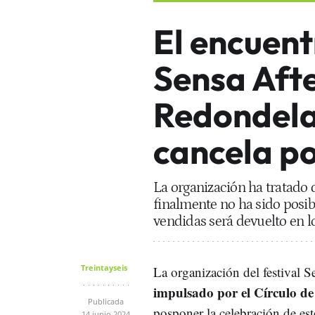
El encuen
Sensa Aft
Redondela
cancela po
La organización ha tratado d
finalmente no ha sido posib
vendidas será devuelto en l
Treintayseis
La organización del festival 
impulsado por el Círculo d
Publicada
posponer la celebración de es
14 junio 2024