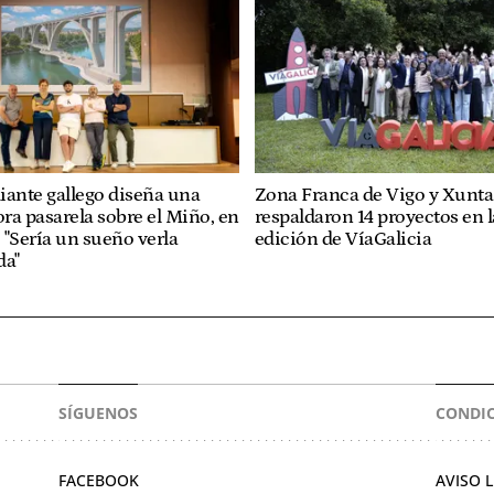
iante gallego diseña una
Zona Franca de Vigo y Xunta
ra pasarela sobre el Miño, en
respaldaron 14 proyectos en l
 "Sería un sueño verla
edición de VíaGalicia
da"
SÍGUENOS
CONDIC
FACEBOOK
AVISO 