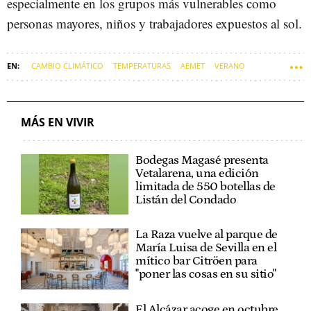
especialmente en los grupos más vulnerables como
personas mayores, niños y trabajadores expuestos al sol.
CAMBIO CLIMÁTICO
TEMPERATURAS
AEMET
VERANO
OLA DE CALOR
CALOR
SOFT
MÁS EN VIVIR
Bodegas Magasé presenta
Vetalarena, una edición
limitada de 550 botellas de
Listán del Condado
La Raza vuelve al parque de
María Luisa de Sevilla en el
mítico bar Citröen para
"poner las cosas en su sitio"
El Alcázar acoge en octubre