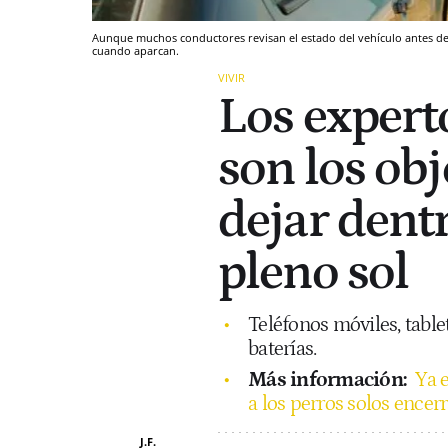
Aunque muchos conductores revisan el estado del vehículo antes de 
cuando aparcan.
VIVIR
Los expert
son los ob
dejar dent
pleno sol
Teléfonos móviles, table
baterías.
Más información:
Ya e
a los perros solos encer
J.F.