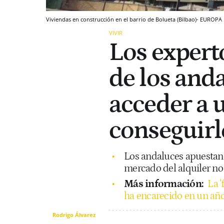
Viviendas en construcción en el barrio de Bolueta (Bilbao)- EUROPA
VIVIR
Los expert
de los and
acceder a 
conseguirl
Los andaluces apuestan 
mercado del alquiler no 
Más información:
La '
ha encarecido en un año
Rodrigo Álvarez