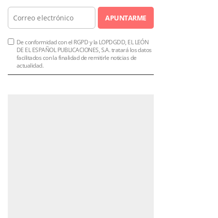
APUNTARME
De conformidad con el RGPD y la LOPDGDD, EL LEÓN
DE EL ESPAÑOL PUBLICACIONES, S.A. tratará los datos
facilitados con la finalidad de remitirle noticias de
actualidad.