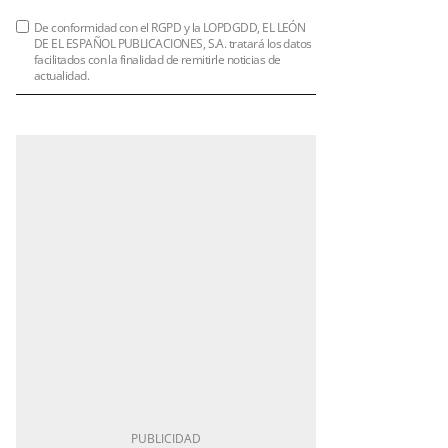
De conformidad con el RGPD y la LOPDGDD, EL LEÓN
DE EL ESPAÑOL PUBLICACIONES, S.A. tratará los datos
facilitados con la finalidad de remitirle noticias de
actualidad.