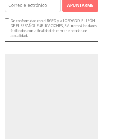
APUNTARME
De conformidad con el RGPD y la LOPDGDD, EL LEÓN
DE EL ESPAÑOL PUBLICACIONES, S.A. tratará los datos
facilitados con la finalidad de remitirle noticias de
actualidad.