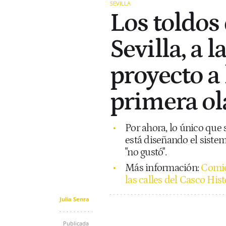
SEVILLA
Los toldos
Sevilla, a 
proyecto a 
primera ol
Por ahora, lo único que 
está diseñando el sistem
"no gustó".
Más información:
Comien
las calles del Casco His
Julia Senra
Publicada