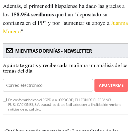
Además, el primer edil hispalense ha dado las gracias a
158.954 sevillanos
los
que han "depositado su
confianza en el PP" y por "aumentar su apoyo a
Juanma
Moreno
".
MIENTRAS DORMÍAS - NEWSLETTER
Apúntate gratis y recibe cada mañana un análisis de los
temas del día
APUNTARME
De conformidad con el RGPD y la LOPDGDD, EL LEÓN DE EL ESPAÑOL
PUBLICACIONES, S.A. tratará los datos facilitados con la finalidad de remitirle
noticias de actualidad.
¿Qué han votado tus vecinos?: Los resultados de las