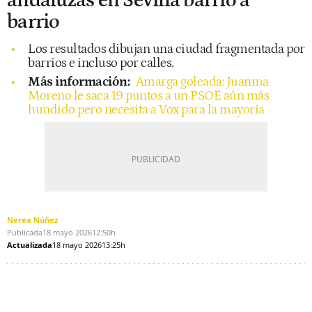
andaluzas en Sevilla barrio a
barrio
Los resultados dibujan una ciudad fragmentada por
barrios e incluso por calles.
Más información:
Amarga goleada: Juanma
Moreno le saca 19 puntos a un PSOE aún más
hundido pero necesita a Vox para la mayoría
Nerea Núñez
Publicada
18 mayo 2026
12:50h
Actualizada
18 mayo 2026
13:25h