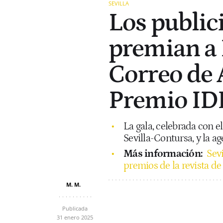
SEVILLA
Los publici
premian a R
Correo de 
Premio ID
La gala, celebrada con 
Sevilla-Contursa, y la ag
Más información:
Sev
premios de la revista de 
M. M.
Publicada
31 enero 2025