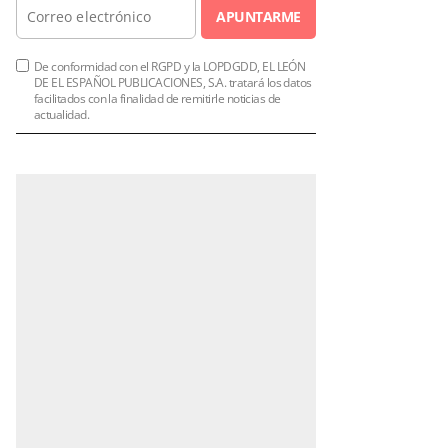
APUNTARME
De conformidad con el RGPD y la LOPDGDD, EL LEÓN
DE EL ESPAÑOL PUBLICACIONES, S.A. tratará los datos
facilitados con la finalidad de remitirle noticias de
actualidad.