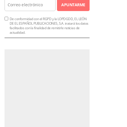
APUNTARME
De conformidad con el RGPD y la LOPDGDD, EL LEÓN
DE EL ESPAÑOL PUBLICACIONES, S.A. tratará los datos
facilitados con la finalidad de remitirle noticias de
actualidad.