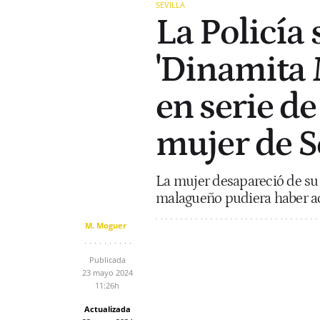
SEVILLA
La Policía
'Dinamita M
en serie d
mujer de S
La mujer desapareció de su 
malagueño pudiera haber ac
M. Moguer
Publicada
23 mayo 2024
11:26h
Actualizada