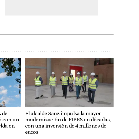
 de
El alcalde Sanz impulsa la mayor
ló con un
modernización de FIBES en décadas,
lda en
con una inversión de 4 millones de
euros