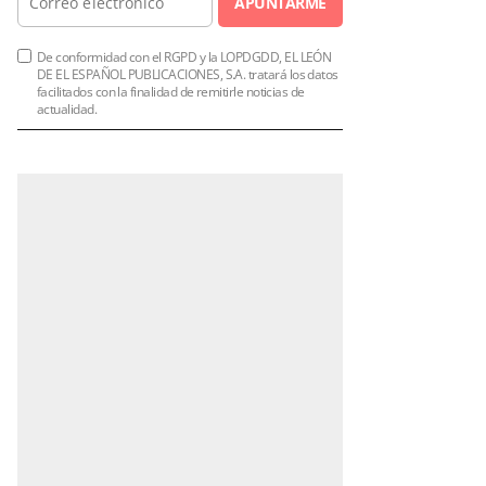
APUNTARME
De conformidad con el RGPD y la LOPDGDD, EL LEÓN
DE EL ESPAÑOL PUBLICACIONES, S.A. tratará los datos
facilitados con la finalidad de remitirle noticias de
actualidad.