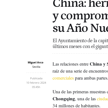
China: he
y comprom
su Año Nu
El Ayuntamiento de la capit
últimos meses con el gigante
Miguel Arco
China y S
Las relaciones entre
Sevilla
raíz de una serie de encuentr
comerciales
para ambas partes
Publicada
10 febrero 2024
05:45h
Una de las primeras muestras d
Chongqing
, una de las
ciuda
34 millones de habitantes.