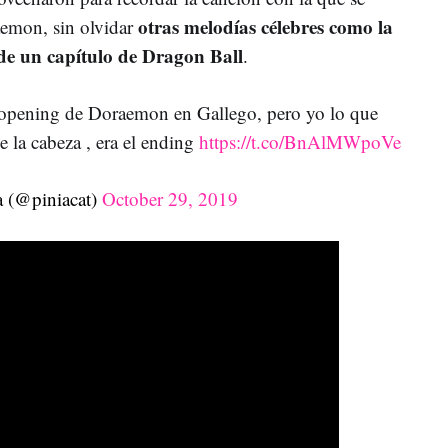
otras melodías célebres como la
aemon, sin olvidar
de un capítulo de Dragon Ball
.
l opening de Doraemon en Gallego, pero yo lo que
la cabeza , era el ending
https://t.co/BnAlMWpoVe
 (@piniacat)
October 29, 2019