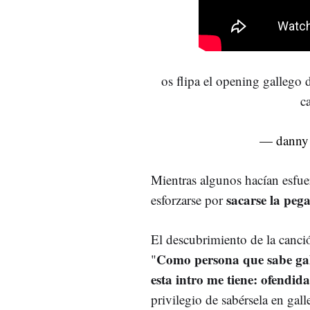
os flipa el opening gallego
c
— danny
Mientras algunos hacían esfuer
sacarse la peg
esforzarse por
El descubrimiento de la canci
Como persona que sabe gal
"
esta intro me tiene: ofendida
privilegio de sabérsela en gall