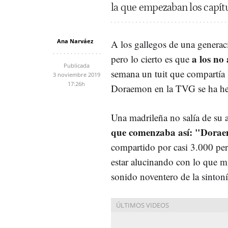
la que empezaban los capítul
Ana Narváez
A los gallegos de una generaci
a los no
pero lo cierto es que
Publicada
semana un tuit que compartía 
3 noviembre 2019
17:26h
Doraemon en la TVG se ha he
Una madrileña no salía de su
que comenzaba así: "Dorae
compartido por casi 3.000 pe
estar alucinando con lo que 
sonido noventero de la sintoní