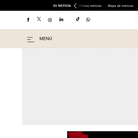
ES NOTICIA:
Últimas noticias
Mapa de noticias