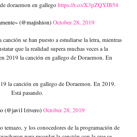
g de doraemon en gallego
https://t.co/X3pZQYIB54
amente~ (@majishion)
October 28, 2019
 canción se han puesto a estudiarse la letra, mientras
statar que la realidad supera muchas veces a la
 en 2019 la canción en gallego de Doraemon. En
19 la canción en gallego de Doraemon. En 2019.
Está pasando.
ro (@javi11rivero)
October 28, 2019
co temazo, y los conocedores de la programación de
vecharon para recordar la canción con la que se