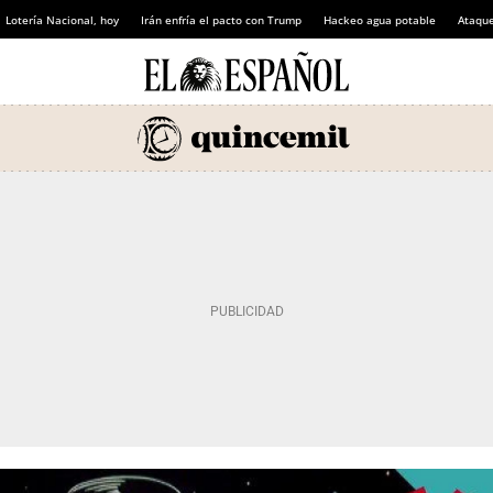
Lotería Nacional, hoy
Irán enfría el pacto con Trump
Hackeo agua potable
Ataque