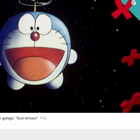
n gallego: "Qué temazo"
TVG