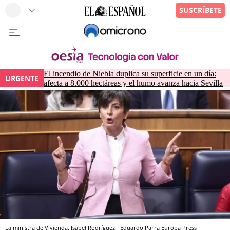
El incendio de Niebla duplica su superficie en un día:
URGENTE
afecta a 8.000 hectáreas y el humo avanza hacia Sevilla
La ministra de Vivienda, Isabel Rodríguez.
Eduardo Parra
Europa Press