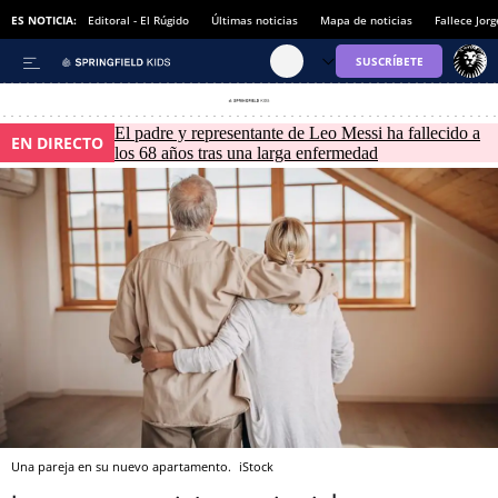
ES NOTICIA:
Editoral - El Rúgido
Últimas noticias
Mapa de noticias
Fallece Jor
El padre y representante de Leo Messi ha fallecido a
EN DIRECTO
los 68 años tras una larga enfermedad
Una pareja en su nuevo apartamento.
iStock