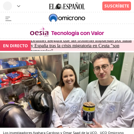
Brunner asegura que las fronteras impuestas por Italia
EN DIRECTO
y España tras la crisis migratoria en Ceuta "son
temporales"
Los investigadores Azahara Cardoso y Omar Saad de la UCO.
UCO
Omicrono