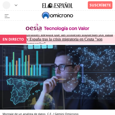
Brunner asegura que las fronteras impuestas por Italia
EN DIRECTO
y España tras la crisis migratoria en Ceuta "son
temporales"
Montaje de un analista de datos
C.F. / Gemini
Omicrono