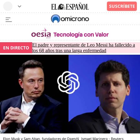
El padre y representante de Leo Messi ha fallecido a
EN DIRECTO
los 68 años tras una larga enfermedad
Elon Musk y Sam Altan, fundadores de OpenAI
Ismael Marinero - Reuters