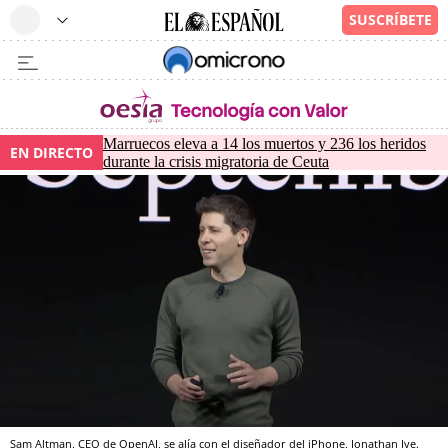
Marruecos eleva a 14 los muertos y 236 los heridos
EN DIRECTO
durante la crisis migratoria de Ceuta
Sam Altman, CEO de OpenAI, se alía con el diseñador del iPhone, Jonathan Ive.