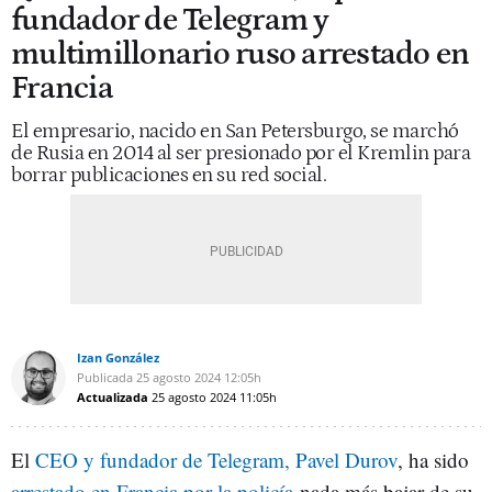
fundador de Telegram y
multimillonario ruso arrestado en
Francia
El empresario, nacido en San Petersburgo, se marchó
de Rusia en 2014 al ser presionado por el Kremlin para
borrar publicaciones en su red social.
Izan González
Publicada
25 agosto 2024
12:05h
Actualizada
25 agosto 2024
11:05h
El
CEO y fundador de Telegram, Pavel Durov
, ha sido
arrestado en Francia por la policía
nada más bajar de su