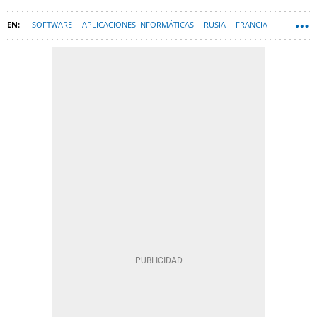
SOFTWARE
APLICACIONES INFORMÁTICAS
RUSIA
FRANCIA
APLICACIONES MÓVILES
ESPAÑA
APLICACIONES
MENSAJERÍA INSTANTÁNEA
TELEGRAM