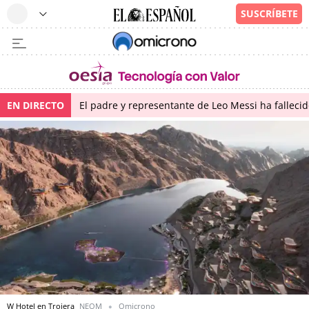
EN DIRECTO
El padre y representante de Leo Messi ha falleci
W Hotel en Trojera
NEOM
Omicrono