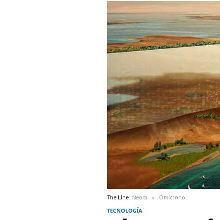
The Line
Neom
Omicrono
TECNOLOGÍA