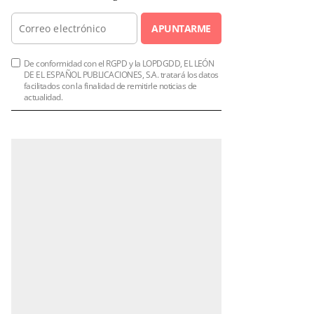
APUNTARME
De conformidad con el RGPD y la LOPDGDD, EL LEÓN
DE EL ESPAÑOL PUBLICACIONES, S.A. tratará los datos
facilitados con la finalidad de remitirle noticias de
actualidad.