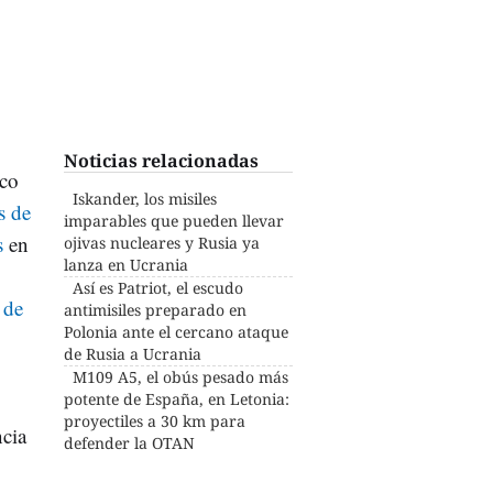
Noticias relacionadas
oco
Iskander, los misiles
s de
imparables que pueden llevar
s
en
ojivas nucleares y Rusia ya
lanza en Ucrania
Así es Patriot, el escudo
 de
antimisiles preparado en
Polonia ante el cercano ataque
de Rusia a Ucrania
M109 A5, el obús pesado más
potente de España, en Letonia:
proyectiles a 30 km para
ncia
defender la OTAN