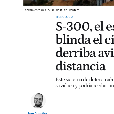
Lanzamiento misil S-300 de Rusia
Reuters
TECNOLOGÍA
S-300, el 
blinda el c
derriba av
distancia
Este sistema de defensa aé
soviética y podría recibir u
Izan González