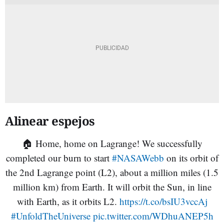
Alinear espejos
🏠 Home, home on Lagrange! We successfully
completed our burn to start
#NASAWebb
on its orbit of
the 2nd Lagrange point (L2), about a million miles (1.5
million km) from Earth. It will orbit the Sun, in line
with Earth, as it orbits L2.
https://t.co/bsIU3vccAj
#UnfoldTheUniverse
pic.twitter.com/WDhuANEP5h