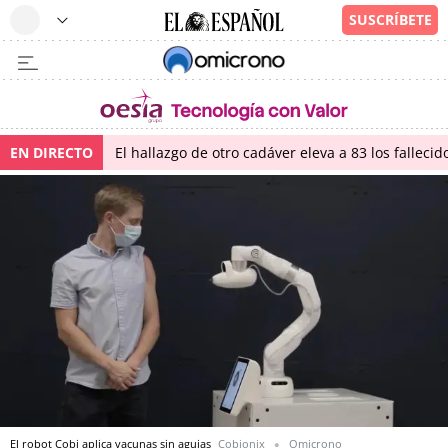
EN DIRECTO
El hallazgo de otro cadáver eleva a 83 los falleci
El robot Cobi aplica vacunas sin agujas
Cobionix
Omicrono