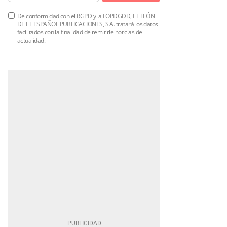
De conformidad con el RGPD y la LOPDGDD, EL LEÓN
DE EL ESPAÑOL PUBLICACIONES, S.A. tratará los datos
facilitados con la finalidad de remitirle noticias de
actualidad.