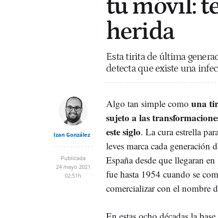
tu móvil: te
herida
Esta tirita de última gener
detecta que existe una infe
una ti
Algo tan simple como
sujeto a las transformacione
este siglo
. La cura estrella par
Izan González
leves marca cada generación d
España desde que llegaran en
Publicada
24 mayo 2021
fue hasta 1954 cuando se co
02:51h
comercializar con el nombre 
En estas ocho décadas la base d