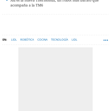
Así es la nueva Thermomix, un robot más barato que
acompaña a la TM6
LIDL
ROBÓTICA
COCINA
TECNOLOGÍA
LIDL
MONSIEUR CUISINE PLUS
THERMOMIX
ROBOTS