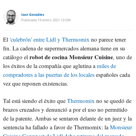
Izan González
Publicada
19 enero 2021
12:03h
El
'culebrón' entre Lidl y Thermomix
no parece tener
fin. La cadena de supermercados alemana tiene en su
robot de cocina Monsieur Cuisine
catálogo el
, uno de
los éxitos de la compañía que aglutina a
miles de
compradores a las puertas de los locales
españoles cada
vez que reponen existencias.
Tal está siendo el éxito que
Thermomix
no se quedó de
brazos cruzados y denunció a por el uso no permitido
de la patente. Ambas se sentaron delante de un juez y la
sentencia ha fallado a favor de Thermomix: la
Monsieur
Cuisine Connnect de Lidl debe retirarse del mercado
.