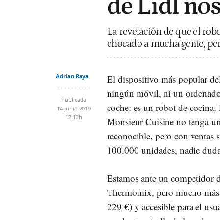
de Lidl nos
La revelación de que el rob
chocado a mucha gente, pero
Adrian Raya
El dispositivo más popular d
ningún móvil, ni un ordenador
Publicada
coche: es un robot de cocina.
14 junio 2019
12:12h
Monsieur Cuisine no tenga u
reconocible, pero con ventas s
100.000 unidades, nadie duda 
Estamos ante un competidor d
Thermomix, pero mucho más ba
229 €) y accesible para el usu