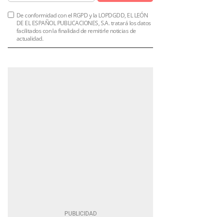
De conformidad con el RGPD y la LOPDGDD, EL LEÓN
DE EL ESPAÑOL PUBLICACIONES, S.A. tratará los datos
facilitados con la finalidad de remitirle noticias de
actualidad.