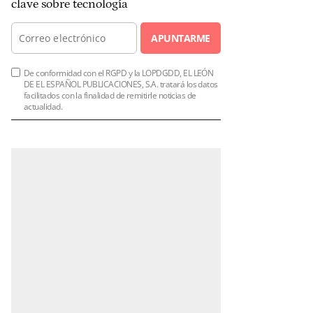
clave sobre tecnología
APUNTARME
De conformidad con el RGPD y la LOPDGDD, EL LEÓN
DE EL ESPAÑOL PUBLICACIONES, S.A. tratará los datos
facilitados con la finalidad de remitirle noticias de
actualidad.