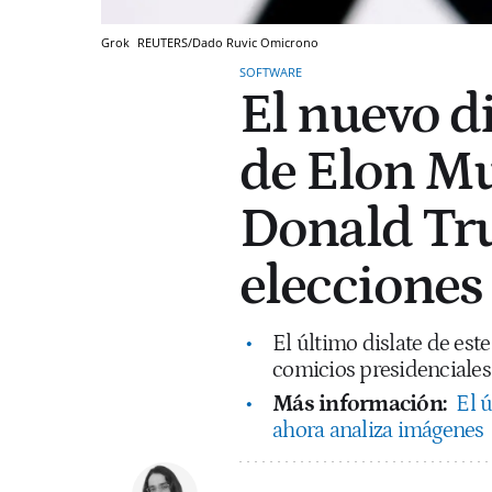
Grok
REUTERS/Dado Ruvic
Omicrono
SOFTWARE
El nuevo di
de Elon Mu
Donald Tr
elecciones
El último dislate de est
comicios presidenciales
Más información:
El 
ahora analiza imágenes