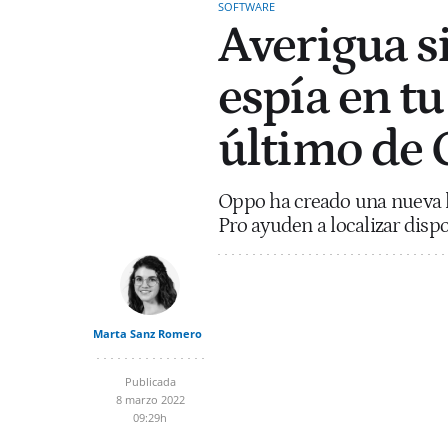
SOFTWARE
Averigua s
espía en tu
último de
Oppo ha creado una nueva h
Pro ayuden a localizar dispo
Marta Sanz Romero
Publicada
8 marzo 2022
09:29h