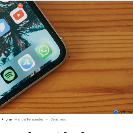
n iPhone.
Manuel Fernández
Omicrono