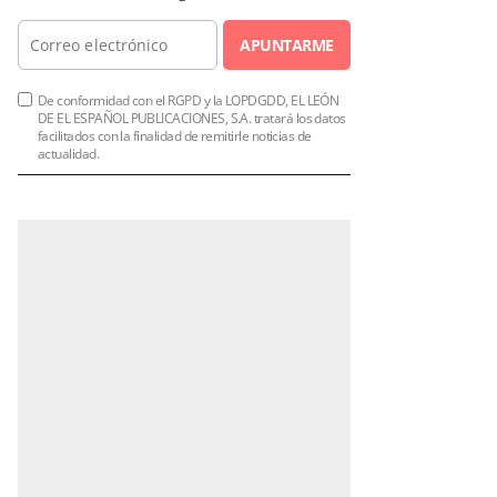
APUNTARME
De conformidad con el RGPD y la LOPDGDD, EL LEÓN
DE EL ESPAÑOL PUBLICACIONES, S.A. tratará los datos
facilitados con la finalidad de remitirle noticias de
actualidad.