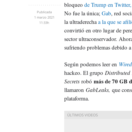
bloqueo
de Trump en Twitter
No fue la única;
Gab
, red soc
Publicada
1 marzo 2021
la ultraderecha
a la que se afi
11:33h
convirtió en otro lugar de pere
sector ultraconservador. Ahor
sufriendo problemas debido a
Según podemos leer en
Wired
hackeo. El grupo
Distributed
más de 70 GB d
Secrets
robó
llamaron
GabLeaks,
que cons
plataforma.