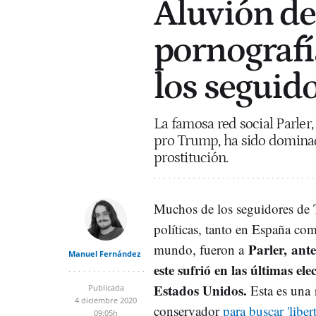
Aluvión de 
pornografía
los seguid
La famosa red social Parler,
pro Trump, ha sido dominada
prostitución.
Muchos de los seguidores de
políticas, tanto en España com
Parler, ant
mundo, fueron a
Manuel Fernández
este sufrió en las últimas ele
Estados Unidos.
Esta es una 
Publicada
4 diciembre 2020
conservador
para buscar 'libert
09:05h