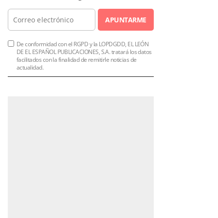
APUNTARME
De conformidad con el RGPD y la LOPDGDD, EL LEÓN
DE EL ESPAÑOL PUBLICACIONES, S.A. tratará los datos
facilitados con la finalidad de remitirle noticias de
actualidad.