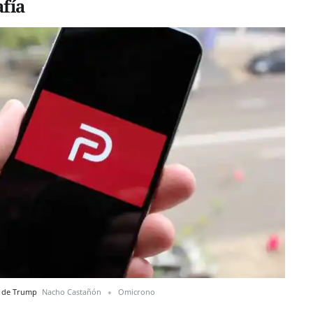
afía
es de Trump
Nacho Castañón
Omicrono