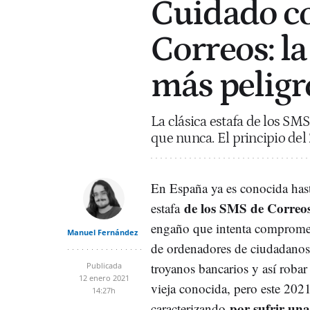
Cuidado c
Correos: la
más peligr
La clásica estafa de los SMS
que nunca. El principio del
En España ya es conocida hast
de los SMS de Correo
estafa
engaño que intenta compromet
Manuel Fernández
de ordenadores de ciudadanos
troyanos bancarios y así robar
Publicada
12 enero 2021
vieja conocida, pero este 2021
14:27h
por sufrir una
caracterizando