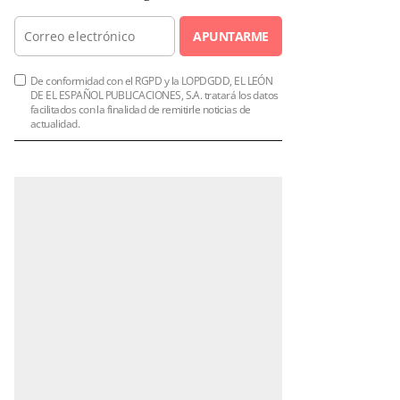
APUNTARME
De conformidad con el RGPD y la LOPDGDD, EL LEÓN
DE EL ESPAÑOL PUBLICACIONES, S.A. tratará los datos
facilitados con la finalidad de remitirle noticias de
actualidad.