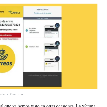
paña
Omicrono
r al que ya hemos visto en otras ocasiones. La víctima