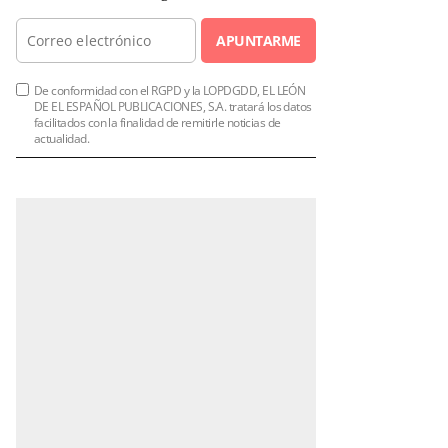
APUNTARME
De conformidad con el RGPD y la LOPDGDD, EL LEÓN
DE EL ESPAÑOL PUBLICACIONES, S.A. tratará los datos
facilitados con la finalidad de remitirle noticias de
actualidad.