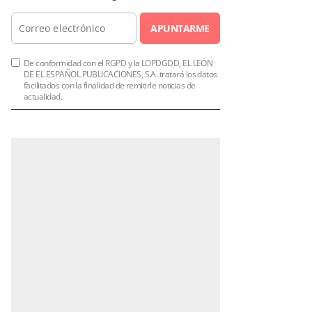
APUNTARME
De conformidad con el RGPD y la LOPDGDD, EL LEÓN
DE EL ESPAÑOL PUBLICACIONES, S.A. tratará los datos
facilitados con la finalidad de remitirle noticias de
actualidad.