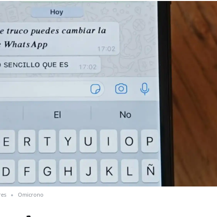
res
Omicrono