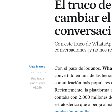
El truco d
cambiar el 
conversac
Con este truco de WhatsApp 
conversaciones, ¡y no nos ref
Alex Branco
Wha
Con el paso de los años,
convertido en una de las herr
Publicada
comunicación más populares d
4 abril 2020
03:26h
Recientemente, la plataforma 
contaba con 2.000 millones de
estratosférica que alberga a m
población mundial
.