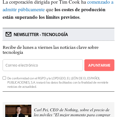
La corporación dirigida por Tim Cook ha
comenzado a
los costes de producción
admitir públicamente
que
están superando los límites previstos
.
NEWSLETTER - TECNOLOGÍA
Recibe de lunes a viernes las noticias clave sobre
tecnología
APUNTARME
De conformidad con el RGPD y la LOPDGDD, EL LEÓN DE EL ESPAÑOL
PUBLICACIONES, S.A. tratará los datos facilitados con la finalidad de remitirle
noticias de actualidad.
Carl Pei, CEO de Nothing, sobre el precio de
los móviles "El mejor momento para comprar