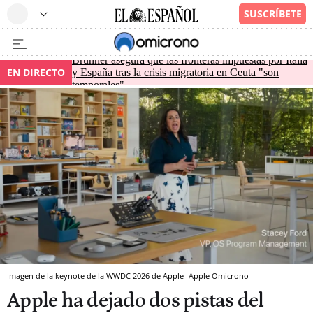
Brunner asegura que las fronteras impuestas por Italia
EN DIRECTO
y España tras la crisis migratoria en Ceuta "son
temporales"
Imagen de la keynote de la WWDC 2026 de Apple
Apple
Omicrono
Apple ha dejado dos pistas del