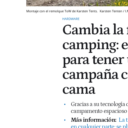
Montaje con el remolque ToW de Karsten Tents.
Karsten Tenten / I.
HARDWARE
Cambia la 
camping: es
para tener
campaña c
cama
Gracias a su tecnología
campamento espacioso y
Más información:
La 
en cualquier parte: se p