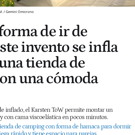
M. / Gemini
Omicrono
forma de ir de
te invento se infla
 una tienda de
on una cómoda
 de inflado, el Karsten ToW permite montar un
 con cama viscoelástica en pocos minutos.
tienda de camping con forma de hamaca para dormir
liega rápido y tiene espacio para parejas