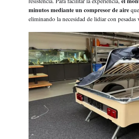
el mont
resistencia. Para facilitar la experiencia,
minutos mediante un compresor de aire
que 
eliminando la necesidad de lidiar con pesadas v