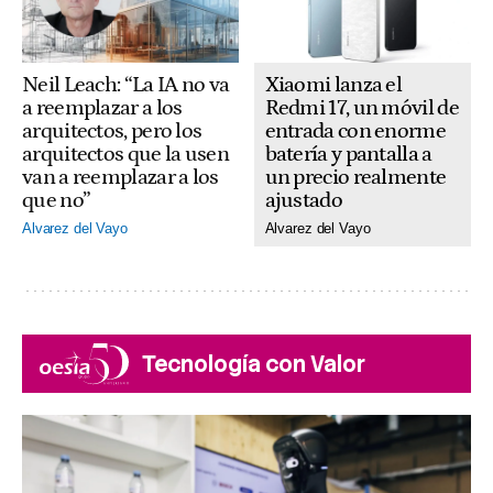
Xiaomi lanza el
Neil Leach: “La IA no va
Redmi 17, un móvil de
a reemplazar a los
entrada con enorme
arquitectos, pero los
batería y pantalla a
arquitectos que la usen
un precio realmente
van a reemplazar a los
ajustado
que no”
Alvarez del Vayo
Alvarez del Vayo
Tecnología con Valor