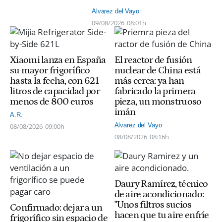
Alvarez del Vayo
09/08/2026
08:01h
Xiaomi lanza en España
El reactor de fusión
su mayor frigorífico
nuclear de China está
hasta la fecha, con 621
más cerca: ya han
litros de capacidad por
fabricado la primera
menos de 800 euros
pieza, un monstruoso
imán
A.R.
Alvarez del Vayo
08/08/2026
09:00h
08/08/2026
08:16h
Daury Ramírez, técnico
de aire acondicionado:
"Unos filtros sucios
Confirmado: dejar a un
hacen que tu aire enfríe
frigorífico sin espacio de