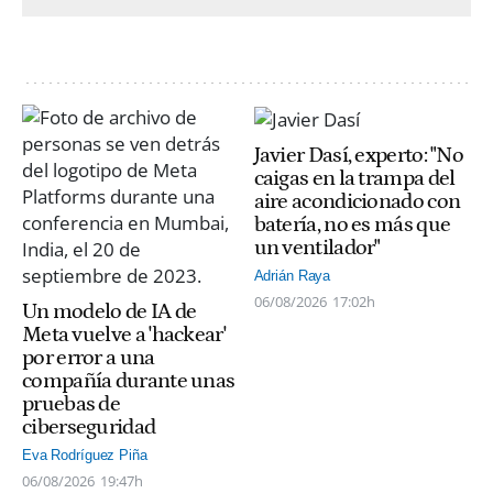
Javier Dasí, experto: "No
caigas en la trampa del
aire acondicionado con
batería, no es más que
un ventilador"
Adrián Raya
06/08/2026
17:02h
Un modelo de IA de
Meta vuelve a 'hackear'
por error a una
compañía durante unas
pruebas de
ciberseguridad
Eva Rodríguez Piña
06/08/2026
19:47h