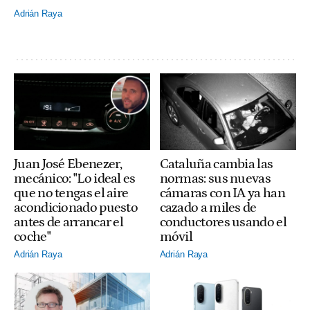
Adrián Raya
Juan José Ebenezer,
Cataluña cambia las
mecánico: "Lo ideal es
normas: sus nuevas
que no tengas el aire
cámaras con IA ya han
acondicionado puesto
cazado a miles de
antes de arrancar el
conductores usando el
coche"
móvil
Adrián Raya
Adrián Raya