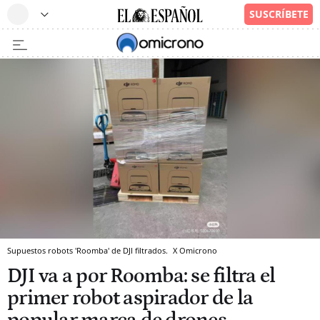
Supuestos robots 'Roomba' de DJI filtrados.
X
Omicrono
DJI va a por Roomba: se filtra el
primer robot aspirador de la